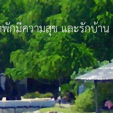
าพักมีความสุข และรักบ้าน