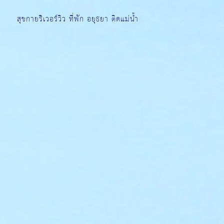
สุขกายริเวอร์วิว ที่พัก อยุธยา ติดแม่น้ำ