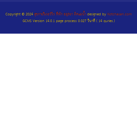
Copyright © 2024
สุขกายริเวอร์วิว ที่พัก อยุธยา ติดแม่น้ำ
designed by
Kotchasan.com
GCMS Version 14.0.1 page process
0.027
วินาที (
14
quries.)