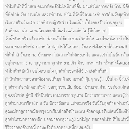
ทำไมที่พักที่นี่ หลายคนมาพักแล้วไม่เหมือนที่อื่น มาแล้วไม่อยากกลับบ้าน นี่คื
ที่พักใกล้ วัดบางนมโค หลวงพ่อปาน ทำไมที่วัดนี้จึงเหมาะกับการเป็นวัดสุดท้า
เริ่มก่อสร้างวันแรก จากที่ป่าหญ้ารกร้าง ริมแม่น้ำ ตั้งใจจะสร้างบ้านอยู่เอง
8 เดือนผ่านไป แต่พอโฮมสเตย์ใกล้เสร็จแล้วแต่ทำไมรู้สึกใจหาย!!
วันนี้ครอบครัว ฝรั่งมาพัก ก่อนกลับได้มอบของที่ระลึกให้ แถมโพสต์แบบนี้ เป็นป
หลายคนมาพักที่นี่ บอกทำไมปลูกต้นไม้แปลกๆ จัดสวนยังไงเนี่ย นี่คือเหตุผล!!
ที่พักใกล้ วัดสามกอ บ้านแพน ไปตลาดนัดไม่เคยสนใจ แต่พอเข้าไปในวัด กลับเจอส
อนุโมทนาสาธุ เอาบุญมาฝากทุกท่านยามเช้า ตักบาตรทางน้ำ ครั้งหนึ่งต้องลองสั
ทำไมพักที่นี่แล้ว อุ่นใจสบายใจ ลูกค้าลืมของทิ้งไว้ เราส่งคืนทันที!!
กำลังทำความสะอาดห้อง พอเห็นลูกค้าออกมาหน้าคุ้นๆ พอรู้ว่าเป็นใคร อึ้งไปทั้
ลูกค้าหาห้องพักตอนหัวค่ำ บอกลูกชายเสีย ต้องมาบ้านแพนด่วน ขอห้องแค่พอน
สุดเซอไพร์ส จู่ๆมี ฝรั่งปั่นจักรยานมาจากกรุงเทพ นึกว่ามาถามทาง แต่พอรู้
ลูกค้ามาเหมารีสอร์ท 8 วัน นึกว่าล้อเล่น แต่พอมาจริง วันนี้วันสุดท้าย ทำเอา
คุณแม่พาลูกจากเมืองกรุง มาเรียนไกลถึงบ้านแพน ด้วยเหตุผลที่แม่คนนี้มีแต่ให้
ลูกค้าโทรมาหากลางดึก บอกมาจากสุราษฎร์ มาไม่ถูก พอออกไปรับที่ปั้มเท่
รีวิวจากลูกค้ารายนี้ อ่านแล้วทำเอาหายเหนื่อยเลยครับ