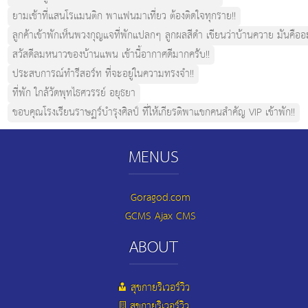
ยามเช้าที่แสนโรแมนติก พาแฟนมาเที่ยว ต้องติดใจทุกราย!!
ลูกค้าเข้าพักเห็นพวงกุญแจที่พักแปลกๆ ลูกผลสีดำ เขียนว่าบ้านควาย มันคืออ
สวัสดีลมหนาวของบ้านแพน เช้านี้อากาศดีมากครับ!!
ประสบการณ์ทำรีสอร์ท ที่จะอยู่ในความทรงจำ!!
ที่พัก ใกล้วัดพุทไธศวรรย์ อยุธยา
ขอบคุณโรงเรียนราษฏร์บำรุงศิลป์ ที่ให้เกียรติพาแขกคนสำคัญ VIP เข้าพัก!!
MENUS
Goragod.com
GCMS Ajax CMS
ABOUT
สุขกายริเวอร์วิว
สุขกายริเวอร์วิว