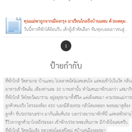
แพน ด้วยเหตุผลที่แม่คนนี้มีแต่ให้!!
คุณแม่พาลูกจากเมืองกรุง มาเรียนไกลถึงบ้านแพน ด้วยเหตุผล
ที่แม่คนนี้มีแต่ให้!!
วันนี้ทางที่พักได้ต้อนรับ เด็กผู้เข้าคัดเลือก ทีมฟุตบอลเยาวชนสู่
14 พ.ย. 2561
0
2,129
เพื่อฝัน รร สาคลี บ้านแพน ทั่วทุกสารทิศ ส่งลูกเข้ามาร่วม
โครงการ เก็บตัว
1
ป้ายกำกับ
ที่พักใกล้ วัดสามกอ บ้านแพน ไปตลาดนัดไม่เคยสนใจ แต่พอเข้าไปในวัด กลับเจอสิ
อาหารเช้าจัดเต็ม เพียงท่านละ 30 บาทเท่านั้น ทำไมคนมาพักบอกว่า แค่มากินข้า
ที่พักใกล้ วัดไชยวัฒนาราม อยู่อยุธยามาทั้งชีวิต แต่เพิ่งเคยมา ตามรอยแม่ก
ลูกค้าคนจริง โทรจองห้อง 450 บอกมีด้วยหรอ กลัวโดนหลอก พอขอมาดูห้อง ลูกค้
ลูกค้า ขับรถกระบะช่าง มากันเต็มคันรถ บอกว่าอยากมาพักที่นี่ แต่พอพักผ่าน
รีวิวจากลูกค้ามาไกลถึงระยอง เข้าพักบรรยายซะเห็นภาพ มีกำลังใจเลยครับ
ที่พักใกล้ วัดพนัญเชิง หลวงพ่อโตองค์ใหญ่ คู่บ้านคู่เมืองอยุธยา