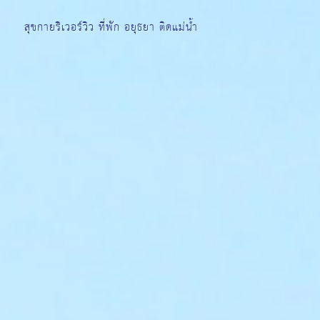
สุขกายริเวอร์วิว ที่พัก อยุธยา ติดแม่น้ำ