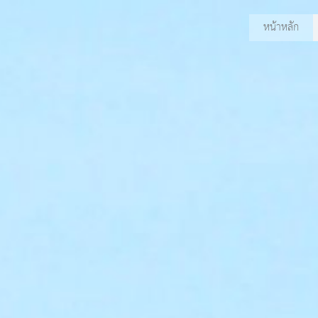
หน้าหลัก